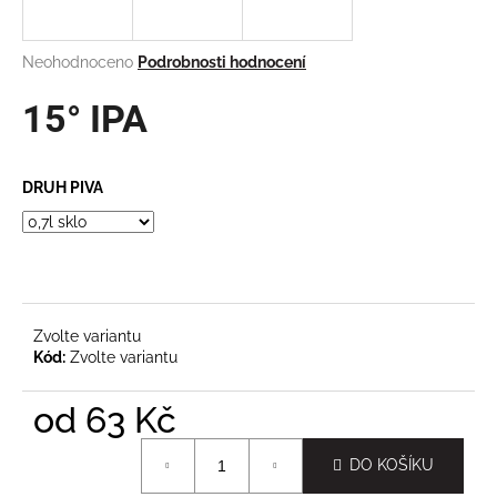
a
j
Průměrné
Neohodnoceno
Podrobnosti hodnocení
í
hodnocení
produktu
15° IPA
t
je
?
0,0
z
DRUH PIVA
5
hvězdiček.
HLEDAT
Zvolte variantu
D
Kód:
Zvolte variantu
o
p
od
63 Kč
o
Měrná
r
DO KOŠÍKU
cena:
u