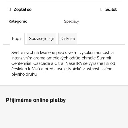
č
u
Zeptat se
Sdílet
j
e
Kategorie
:
Speciály
m
e
Popis
Související (3)
Diskuze
Světlé svrchně kvašené pivo s velmi vysokou hořkostí a
intenzivním aroma amerických odrůd chmele Summit,
Centennial, Cascade a Citra. Naše IPA se výrazně liší od
českých ležáků a představuje typické vlastnosti svého
pivního druhu.
Z
á
Přijímáme online platby
p
a
t
í