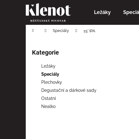
K
Přejít
na
o
Ležáky
Speciá
obsah
Zpět
Zpět
š
do
do
í
Domů
Speciály
15° IPA
obchodu
obchodu
k
P
o
Kategorie
Přeskočit
s
kategorie
t
Ležáky
r
Speciály
a
Plechovky
n
Degustační a dárkové sady
n
Ostatní
í
Nealko
p
a
n
e