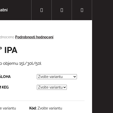
Hledat
Přihlášení
Nákupní
atní
Nealko
Doprava a platba
košík
rné
dnoceno
Podrobnosti hodnocení
cení
tu
° IPA
o objemu 15l/30l/50l
ček.
ÁLOHA
 KEG
e variantu
Kód:
Zvolte variantu