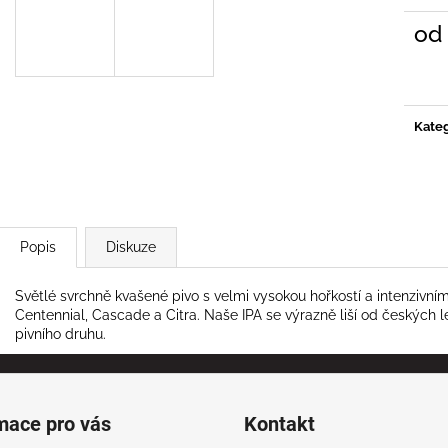
od
Měrn
cena:
Kateg
Popis
Diskuze
Světlé svrchně kvašené pivo s velmi vysokou hořkostí a intenzi
Centennial, Cascade a Citra. Naše IPA se výrazně liší od českých l
pivního druhu.
mace pro vás
Kontakt