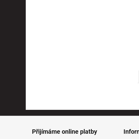
l
Z
á
Přijímáme online platby
Infor
p