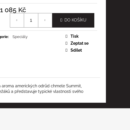
1 085 Kč
á
DO KOŠÍKU
Tisk
orie
:
Speciály
Zeptat se
Sdílet
vním aroma amerických odrůd chmele Summit,
ežáků a představuje typické vlastnosti svého