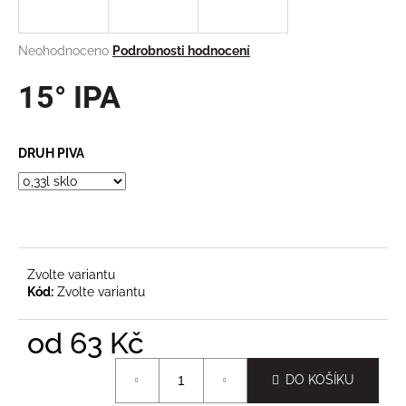
a
j
Průměrné
Neohodnoceno
Podrobnosti hodnocení
í
hodnocení
produktu
15° IPA
t
je
?
0,0
z
DRUH PIVA
5
hvězdiček.
HLEDAT
Zvolte variantu
D
Kód:
Zvolte variantu
o
p
od
63 Kč
o
Měrná
r
DO KOŠÍKU
cena:
u