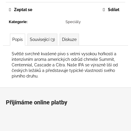
č
u
Zeptat se
Sdílet
j
e
Kategorie
:
Speciály
m
e
Popis
Související (3)
Diskuze
Světlé svrchně kvašené pivo s velmi vysokou hořkostí a
intenzivním aroma amerických odrůd chmele Summit,
Centennial, Cascade a Citra. Naše IPA se výrazně liší od
českých ležáků a představuje typické vlastnosti svého
pivního druhu.
Z
á
Přijímáme online platby
p
a
t
í