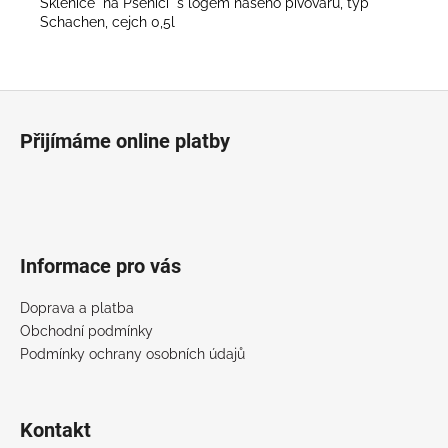
č
Sklenice "na Pšenici" s logem našeho pivovaru, typ
u
Schachen, cejch 0,5l
j
e
m
Z
e
á
Přijímáme online platby
p
a
t
í
Informace pro vás
Doprava a platba
Obchodní podmínky
Podmínky ochrany osobních údajů
Kontakt