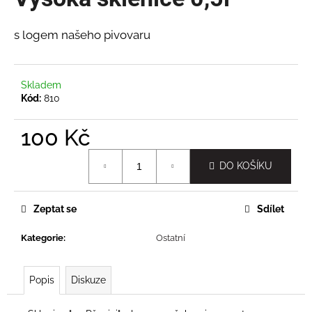
je
a
0,0
z
j
s logem našeho pivovaru
5
í
hvězdiček.
t
Skladem
?
Kód:
810
100 Kč
Měrná
HLEDAT
DO KOŠÍKU
cena:
Zeptat se
Sdílet
D
o
Kategorie
:
Ostatní
p
o
Popis
Diskuze
r
u