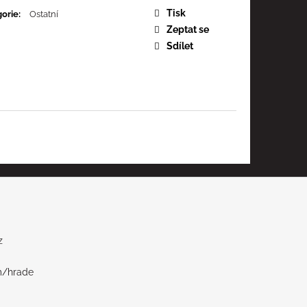
Tisk
orie
:
Ostatní
Zeptat se
Sdílet
z
m/hrade