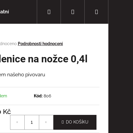
Hledat
Přihlášení
Nákupní
atní
Nealko
Doprava a platba
košík
rné
dnoceno
Podrobnosti hodnocení
cení
tu
lenice na nožce 0,4l
em našeho pivovaru
ček.
dem
Kód:
806
0 Kč
á
DO KOŠÍKU