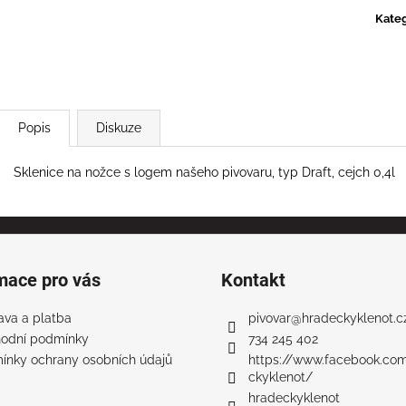
Kateg
Popis
Diskuze
Sklenice na nožce s logem našeho pivovaru, typ Draft, cejch 0,4l
mace pro vás
Kontakt
ava a platba
pivovar
@
hradeckyklenot.c
odní podmínky
734 245 402
ínky ochrany osobních údajů
https://www.facebook.co
ckyklenot/
hradeckyklenot