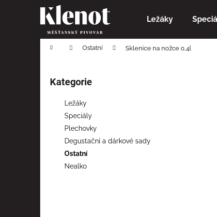
K
Přejít
na
o
Ležáky
Speciá
obsah
Zpět
Zpět
š
do
do
í
Domů
Ostatní
Sklenice na nožce 0,4l
obchodu
obchodu
k
P
o
Kategorie
Přeskočit
s
kategorie
t
Ležáky
r
Speciály
a
Plechovky
n
Degustační a dárkové sady
n
Ostatní
í
Nealko
p
a
n
e