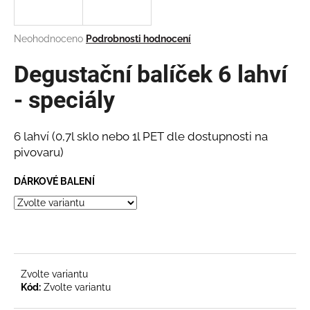
a
j
Průměrné
Neohodnoceno
Podrobnosti hodnocení
í
hodnocení
produktu
Degustační balíček 6 lahví
t
je
?
0,0
- speciály
z
5
hvězdiček.
6 lahví
(0,7l sklo nebo 1l PET dle dostupnosti na
pivovaru)
HLEDAT
DÁRKOVÉ BALENÍ
D
o
p
o
Zvolte variantu
r
Kód:
Zvolte variantu
u