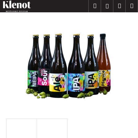
K
Přejít
Hledat
Nákup
M
Přihlášení
na
o
obsah
Zpět
Zpět
košík
š
í
C
k
o
p
o
t
ř
e
b
u
j
e
t
e
n