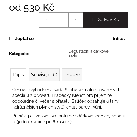
č
od
530 Kč
u
j
Měrná
DO KOŠÍKU
e
cena:
m
e
Zeptat se
Sdílet
Degustační a dárkové
Kategorie
:
sady
Popis
Související (1)
Diskuze
Cenově zvýhodněná sada 6 lahví aktuálně navařených
speciálů z pivovaru Hradecký Klenot pro příjemné
odpoledne či večer s přáteli. Balíček obsahuje 6 lahví
nejrůznějších pivních stylů, chutí, barev i vůní.
Při nákupu lze zvoli variantu bez dárkové krabice, nebo s
ní (jedna krabice po 6 kusech)