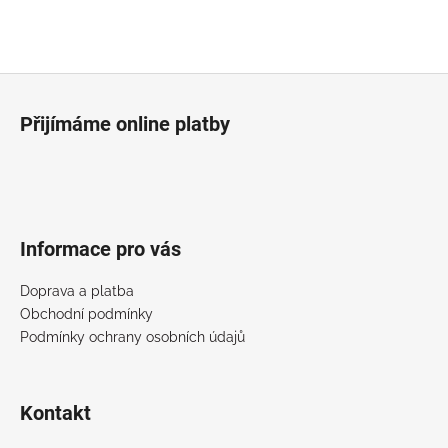
Z
á
Přijímáme online platby
p
a
t
í
Informace pro vás
Doprava a platba
Obchodní podmínky
Podmínky ochrany osobních údajů
Kontakt