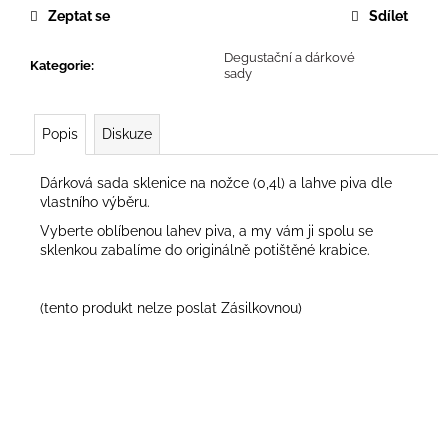
č
Zeptat se
Sdílet
u
j
Degustační a dárkové
e
Kategorie
:
sady
m
e
Popis
Diskuze
Dárková sada sklenice na nožce (0,4l) a lahve piva dle
vlastního výběru.
Vyberte oblíbenou lahev piva, a my vám ji spolu se
sklenkou zabalíme do originálně potištěné krabice.
(tento produkt nelze poslat Zásilkovnou)