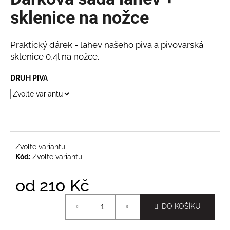
je
a
0,0
sklenice na nožce
z
j
5
í
hvězdiček.
Praktický dárek - lahev našeho piva a pivovarská
t
sklenice 0,4l na nožce.
?
DRUH PIVA
HLEDAT
Zvolte variantu
Kód:
Zvolte variantu
D
o
od
210 Kč
p
o
Měrná
DO KOŠÍKU
r
cena:
u