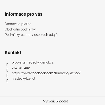
t
í
Informace pro vás
Doprava a platba
Obchodní podmínky
Podmínky ochrany osobních údajů
Kontakt
pivovar
@
hradeckyklenot.cz
734 245 402
https://www.facebook.com/hradeckyklenot/
hradeckyklenot
Vytvořil Shoptet