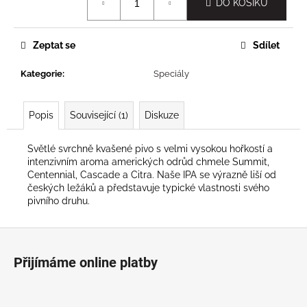
č
DO KOŠÍKU
cena:
u
j
e
Zeptat se
Sdílet
m
Kategorie
:
Speciály
e
Popis
Související (1)
Diskuze
Světlé svrchně kvašené pivo s velmi vysokou hořkostí a
intenzivním aroma amerických odrůd chmele Summit,
Centennial, Cascade a Citra. Naše IPA se výrazně liší od
českých ležáků a představuje typické vlastnosti svého
pivního druhu.
Z
á
Přijímáme online platby
p
a