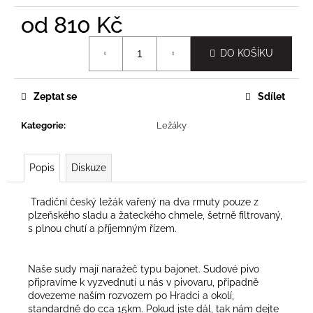
č
u
od
810 Kč
j
Měrná
e
DO KOŠÍKU
cena:
m
e
Zeptat se
Sdílet
Kategorie
:
Ležáky
Popis
Diskuze
Tradiční český ležák vařený na dva rmuty pouze z
plzeňského sladu a žateckého chmele, šetrně filtrovaný,
s plnou chutí a příjemným řízem.
Naše sudy mají naražeč typu bajonet. Sudové pivo
připravíme k vyzvednutí u nás v pivovaru, případně
dovezeme naším rozvozem po Hradci a okolí,
standardně do cca 15km. Pokud jste dál, tak nám dejte