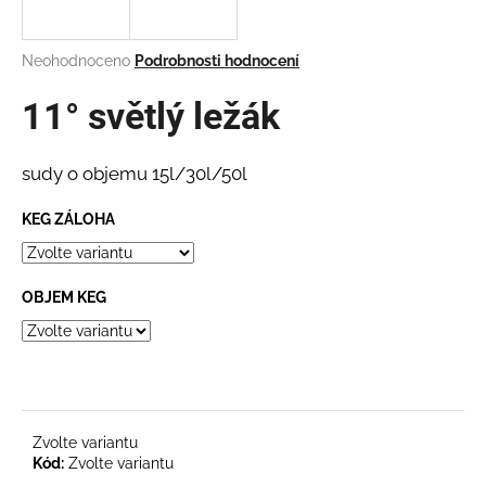
a
j
Průměrné
Neohodnoceno
Podrobnosti hodnocení
í
hodnocení
produktu
11° světlý ležák
t
je
?
0,0
z
sudy o objemu 15l/30l/50l
5
hvězdiček.
KEG ZÁLOHA
HLEDAT
OBJEM KEG
D
o
p
o
r
Zvolte variantu
u
Kód:
Zvolte variantu