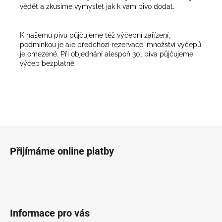
vědět a zkusíme vymyslet jak k vám pivo dodat.
K našemu pivu půjčujeme též výčepní zařízení,
podmínkou je ale předchozí rezervace, množství výčepů
je omezené. Při objednání alespoň 30l piva půjčujeme
výčep bezplatně.
Z
á
Přijímáme online platby
p
a
t
í
Informace pro vás