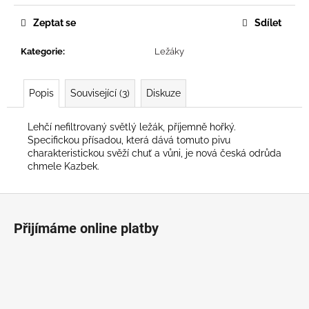
č
u
Zeptat se
Sdílet
j
e
Kategorie
:
Ležáky
m
e
Popis
Související (3)
Diskuze
Lehčí nefiltrovaný světlý ležák, příjemně hořký.
Specifickou přísadou, která dává tomuto pivu
charakteristickou svěží chuť a vůni, je nová česká odrůda
chmele Kazbek.
Z
á
Přijímáme online platby
p
a
t
í