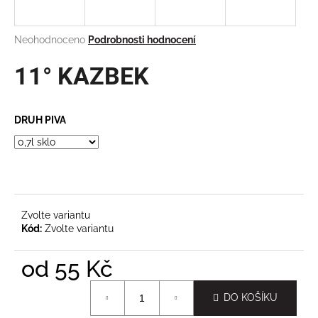
a
j
Průměrné
Neohodnoceno
Podrobnosti hodnocení
í
hodnocení
produktu
11° KAZBEK
t
je
?
0,0
z
DRUH PIVA
5
hvězdiček.
HLEDAT
Zvolte variantu
D
Kód:
Zvolte variantu
o
p
od
55 Kč
o
Měrná
r
DO KOŠÍKU
cena:
u