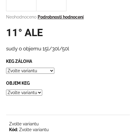
a
j
Průměrné
Neohodnoceno
Podrobnosti hodnocení
í
hodnocení
produktu
11° ALE
t
je
?
0,0
z
sudy o objemu 15l/30l/50l
5
hvězdiček.
KEG ZÁLOHA
HLEDAT
OBJEM KEG
D
o
p
o
r
Zvolte variantu
u
Kód:
Zvolte variantu