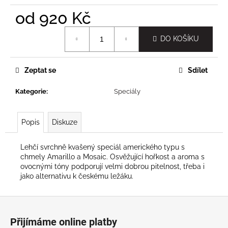
č
u
od
920 Kč
j
Měrná
e
DO KOŠÍKU
cena:
m
e
Zeptat se
Sdílet
Kategorie
:
Speciály
Popis
Diskuze
Lehčí svrchně kvašený speciál amerického typu s
chmely Amarillo a Mosaic. Osvěžující hořkost a aroma s
ovocnými tóny podporují velmi dobrou pitelnost, třeba i
jako alternativu k českému ležáku.
Z
á
Přijímáme online platby