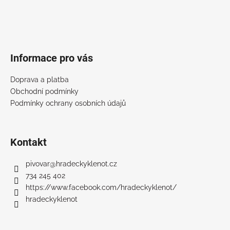
p
a
t
í
Informace pro vás
Doprava a platba
Obchodní podmínky
Podmínky ochrany osobních údajů
Kontakt
pivovar
@
hradeckyklenot.cz
734 245 402
https://www.facebook.com/hradeckyklenot/
hradeckyklenot