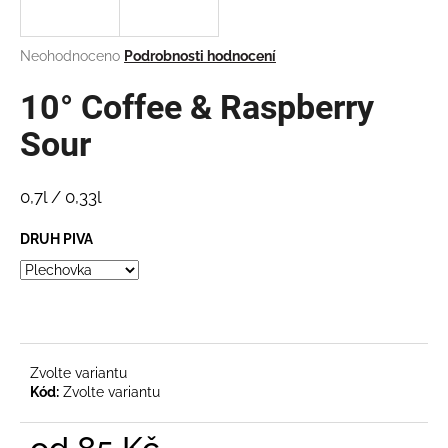
a
j
Průměrné
Neohodnoceno
Podrobnosti hodnocení
í
hodnocení
produktu
10° Coffee & Raspberry
t
je
?
0,0
Sour
z
5
hvězdiček.
0,7l / 0,33l
HLEDAT
DRUH PIVA
D
o
p
Zvolte variantu
o
Kód:
Zvolte variantu
r
u