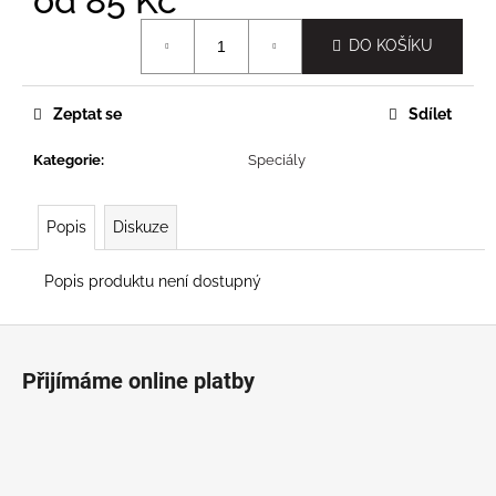
od
85 Kč
č
u
Měrná
DO KOŠÍKU
j
cena:
e
m
Zeptat se
Sdílet
e
Kategorie
:
Speciály
Popis
Diskuze
Popis produktu není dostupný
Z
á
Přijímáme online platby
p
a
t
í